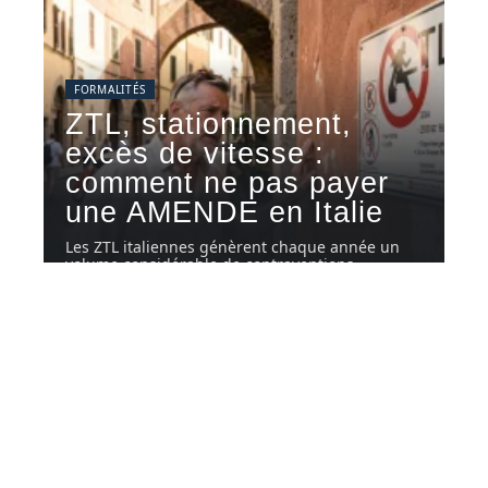
FORMALITÉS
ZTL, stationnement,
excès de vitesse :
comment ne pas payer
une AMENDE en Italie
Les ZTL italiennes génèrent chaque année un
volume considérable de contraventions
adressées
…
5 août 2026
Contact
Mentions Légales
Sitemap