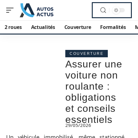
2 roues
Actualités
Couverture
Formalités
M
COUVERTURE
Assurer une
voiture non
roulante :
obligations
et conseils
essentiels
29/05/2026
Un véhicule immobilisé, même stationné