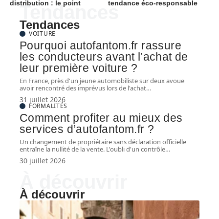
distribution : le point
tendance éco-responsable
Tendances
Tendances
VOITURE
Pourquoi autofantom.fr rassure
les conducteurs avant l’achat de
leur première voiture ?
En France, près d'un jeune automobiliste sur deux avoue
avoir rencontré des imprévus lors de l'achat
…
31 juillet 2026
FORMALITÉS
Comment profiter au mieux des
services d’autofantom.fr ?
Un changement de propriétaire sans déclaration officielle
entraîne la nullité de la vente. L'oubli d'un contrôle
…
30 juillet 2026
À découvrir
À découvrir