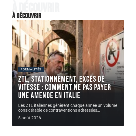
À découvrir
À découvrir
FORMALITÉS
ZTL, stationnement, excès de
vitesse : comment ne pas payer
une AMENDE en Italie
Les ZTL italiennes génèrent chaque année un volume
considérable de contraventions adressées
…
5 août 2026