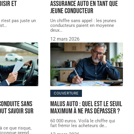
isir et
assurance auto en tant que
jeune conducteur
 n'est pas juste un
Un chiffre sans appel : les jeunes
est
…
conducteurs paient en moyenne
deux
…
12 mars 2026
COUVERTURE
conduite sans
Malus auto : quel est le seuil
out savoir sur
maximum à ne pas dépasser ?
60 000 euros. Voilà le chiffre qui
fait frémir les acheteurs de
…
à ce que risque,
quiconque prend
…