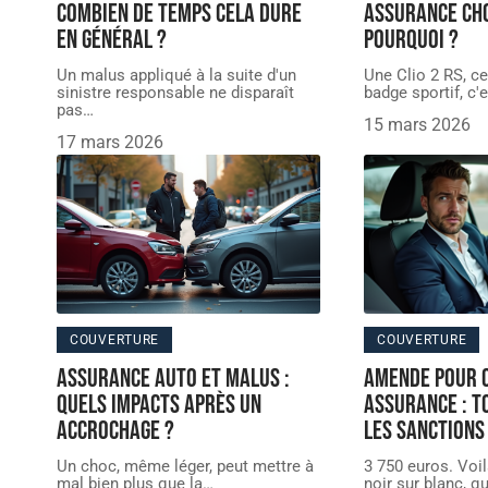
combien de temps cela dure
assurance cho
en général ?
pourquoi ?
Un malus appliqué à la suite d'un
Une Clio 2 RS, ce
sinistre responsable ne disparaît
badge sportif, c'
pas
…
15 mars 2026
17 mars 2026
COUVERTURE
COUVERTURE
Assurance auto et malus :
Amende pour 
quels impacts après un
assurance : t
accrochage ?
les sanctions
Un choc, même léger, peut mettre à
3 750 euros. Voil
mal bien plus que la
…
noir sur blanc, 