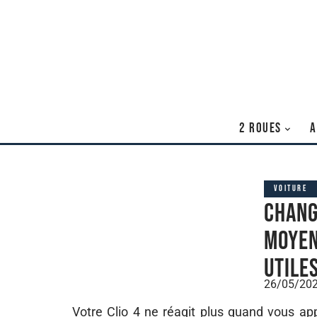
2 ROUES
A
VOITURE
Chang
moyen
utile
26/05/20
Votre Clio 4 ne réagit plus quand vous app