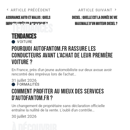
ARTICLE PRÉCÉDENT
ARTICLE SUIVANT
Assurance auto et malus : quels
Diesel : quelle est la durée de vie
impacts après un accrochage ?
maximale d’un moteur diesel ?
Tendances
Tendances
VOITURE
Pourquoi autofantom.fr rassure les
conducteurs avant l’achat de leur première
voiture ?
En France, près d'un jeune automobiliste sur deux avoue avoir
rencontré des imprévus lors de l'achat
…
31 juillet 2026
FORMALITÉS
Comment profiter au mieux des services
d’autofantom.fr ?
Un changement de propriétaire sans déclaration officielle
entraîne la nullité de la vente. L'oubli d'un contrôle
…
30 juillet 2026
À découvrir