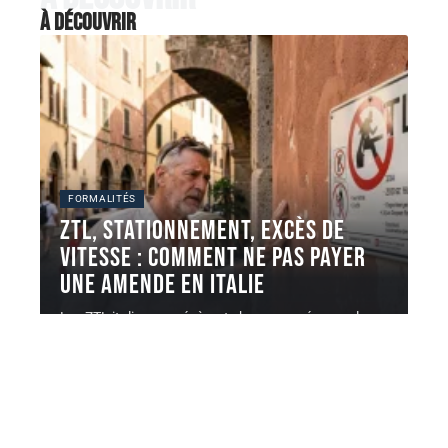
À découvrir
FORMALITÉS
ZTL, stationnement, excès de
vitesse : comment ne pas payer
une AMENDE en Italie
Les ZTL italiennes génèrent chaque année un volume
considérable de contraventions adressées
…
5 août 2026