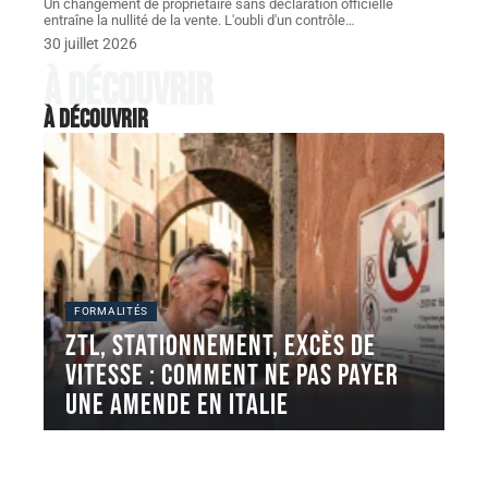
Un changement de propriétaire sans déclaration officielle
entraîne la nullité de la vente. L'oubli d'un contrôle
…
30 juillet 2026
À découvrir
À découvrir
FORMALITÉS
ZTL, stationnement, excès de
vitesse : comment ne pas payer
une AMENDE en Italie
Les ZTL italiennes génèrent chaque année un volume
considérable de contraventions adressées
…
5 août 2026