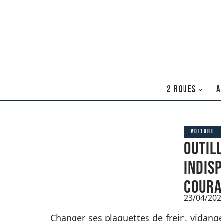
2 ROUES
A
VOITURE
Outil
indis
cour
23/04/20
Changer ses plaquettes de frein, vidange