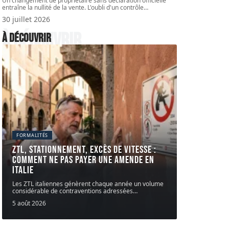
Un changement de propriétaire sans déclaration officielle
entraîne la nullité de la vente. L'oubli d'un contrôle
…
30 juillet 2026
À découvrir
À découvrir
FORMALITÉS
ZTL, stationnement, excès de vitesse :
comment ne pas payer une AMENDE en
Italie
Les ZTL italiennes génèrent chaque année un volume
considérable de contraventions adressées
…
5 août 2026