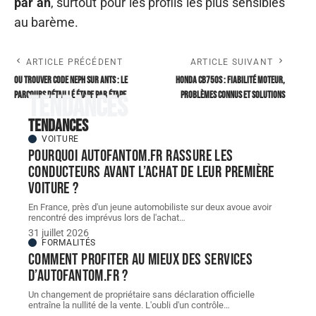
par an
, surtout pour les profils les plus sensibles
au barème.
ARTICLE PRÉCÉDENT
ARTICLE SUIVANT
Ou trouver code NEPH sur ANTS : le
Honda cb750s : fiabilité moteur,
parcours détaillé étape par étape
problèmes connus et solutions
Tendances
Tendances
VOITURE
Pourquoi autofantom.fr rassure les
conducteurs avant l’achat de leur première
voiture ?
En France, près d'un jeune automobiliste sur deux avoue avoir
rencontré des imprévus lors de l'achat
…
31 juillet 2026
FORMALITÉS
Comment profiter au mieux des services
d’autofantom.fr ?
Un changement de propriétaire sans déclaration officielle
entraîne la nullité de la vente. L'oubli d'un contrôle
…