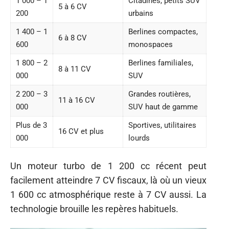
1 000 – 1
Citadines, petits SUV
5 à 6 CV
200
urbains
1 400 – 1
Berlines compactes,
6 à 8 CV
600
monospaces
1 800 – 2
Berlines familiales,
8 à 11 CV
000
SUV
2 200 – 3
Grandes routières,
11 à 16 CV
000
SUV haut de gamme
Plus de 3
Sportives, utilitaires
16 CV et plus
000
lourds
Un moteur turbo de 1 200 cc récent peut
facilement atteindre 7 CV fiscaux, là où un vieux
1 600 cc atmosphérique reste à 7 CV aussi. La
technologie brouille les repères habituels.