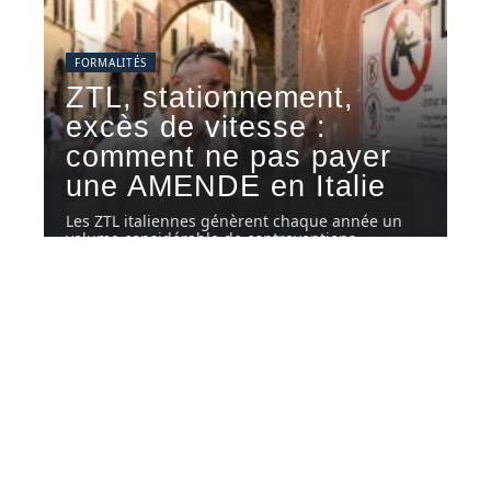
FORMALITÉS
ZTL, stationnement,
excès de vitesse :
comment ne pas payer
une AMENDE en Italie
Les ZTL italiennes génèrent chaque année un
volume considérable de contraventions
adressées
…
5 août 2026
Contact
Mentions Légales
Sitemap
© 2025 | autosactus.fr