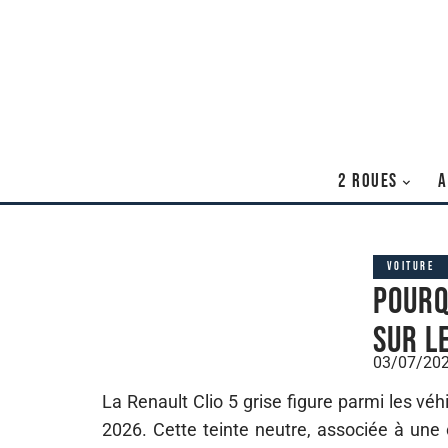
2 ROUES
A
VOITURE
Pourq
sur l
03/07/20
La Renault Clio 5 grise figure parmi les vé
2026. Cette teinte neutre, associée à une c