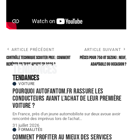
ARTICLE PRÉCÉDENT
ARTICLE SUIVANT
Contrôle technique scooter prix : comment
Pièces pour 750 GT Suzuki : neuf,
repérer un tarif abusif en 2026 ?
adaptable ou occasion ?
Tendances
Tendances
VOITURE
Pourquoi autofantom.fr rassure les
conducteurs avant l’achat de leur première
voiture ?
En France, près d'un jeune automobiliste sur deux avoue avoir
rencontré des imprévus lors de l'achat
…
31 juillet 2026
FORMALITÉS
Comment profiter au mieux des services