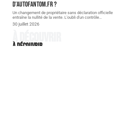
d’autofantom.fr ?
Un changement de propriétaire sans déclaration officielle
entraîne la nullité de la vente. L'oubli d'un contrôle
…
30 juillet 2026
À découvrir
À découvrir
FORMALITÉS
ZTL, stationnement, excès de
vitesse : comment ne pas payer
une AMENDE en Italie
Les ZTL italiennes génèrent chaque année un volume