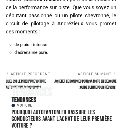
de la performance sur piste. Que vous soyez un
débutant passionné ou un pilote chevronné, le
circuit de pilotage à Andrézieux vous promet
des moments :
de plaisir intense
d’adrénaline pure.
ARTICLE PRÉCÉDENT
ARTICLE SUIVANT
Quel est le prix d’une voiture
Acheter le bon pneu pour sa moto en Belgique
automatique d’occasion ?
: guide ultime pour réussir !
Tendances
Tendances
VOITURE
Pourquoi autofantom.fr rassure les
conducteurs avant l’achat de leur première
voiture ?