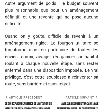
Autre argument de poids : le budget souvent
plus raisonnable que pour un aménagement
définitif, et une revente qui ne pose aucune
difficulté.
Quand on y goûte, difficile de revenir à un
aménagement rigide. Le fourgon utilitaire se
transforme alors en partenaire de toutes les
envies : dormir, voyager, réorganiser son habitat
roulant à chaque nouvelle étape, sans rester
enfermé dans une disposition imposée. Le vrai
privilège, c’est cette souplesse à réinventer sa
route, sans barrière et sans regret.
ARTICLE PRÉCÉDENT
ARTICLE SUIVANT
Ce qui explique l’absence de limitation de
Avis sur les pneus Tracmax : que
vitesse sur les autoroutes allemandes
pensent vraiment les conducteurs ?