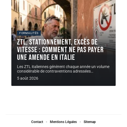
FORMALITÉS
ZTL, stationnement, excès de
vitesse : comment ne pas payer
une AMENDE en Italie
Les ZTL italiennes génèrent chaque année un volume
considérable de contraventions adressées
…
5 août 2026
Contact
Mentions Légales
Sitemap