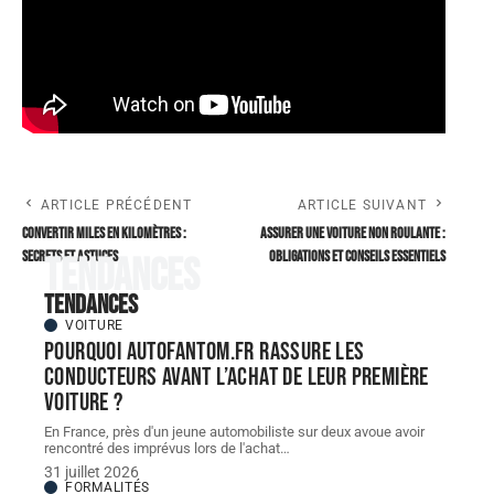
ARTICLE PRÉCÉDENT
ARTICLE SUIVANT
Convertir miles en kilomètres :
Assurer une voiture non roulante :
secrets et astuces
obligations et conseils essentiels
Tendances
Tendances
VOITURE
Pourquoi autofantom.fr rassure les
conducteurs avant l’achat de leur première
voiture ?
En France, près d'un jeune automobiliste sur deux avoue avoir
rencontré des imprévus lors de l'achat
…
31 juillet 2026
FORMALITÉS