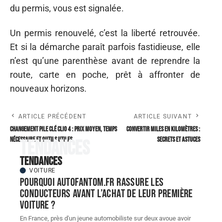
du permis, vous est signalée.
Un permis renouvelé, c’est la liberté retrouvée.
Et si la démarche paraît parfois fastidieuse, elle
n’est qu’une parenthèse avant de reprendre la
route, carte en poche, prêt à affronter de
nouveaux horizons.
ARTICLE PRÉCÉDENT
ARTICLE SUIVANT
Changement pile clé Clio 4 : prix moyen, temps
Convertir miles en kilomètres :
nécessaire et outils utiles
secrets et astuces
Tendances
Tendances
VOITURE
Pourquoi autofantom.fr rassure les
conducteurs avant l’achat de leur première
voiture ?
En France, près d'un jeune automobiliste sur deux avoue avoir