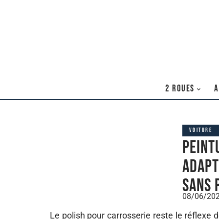
2 ROUES
A
VOITURE
Peint
adapt
sans 
08/06/20
Le polish pour carrosserie reste le réflexe d