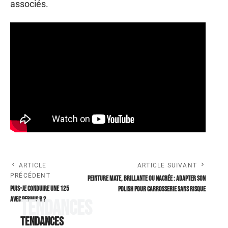
associés.
ARTICLE
ARTICLE SUIVANT
PRÉCÉDENT
Peinture mate, brillante ou nacrée : adapter son
Puis-je conduire une 125
polish pour carrosserie sans risque
avec permis B ?
Tendances
Tendances