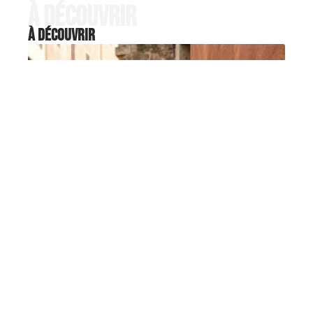
À découvrir
À découvrir
FORMALITÉS
ZTL, stationnement, excès de
vitesse : comment ne pas payer
une AMENDE en Italie
Les ZTL italiennes génèrent chaque année un volume
considérable de contraventions adressées
…
5 août 2026