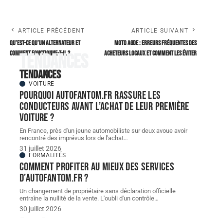
ARTICLE PRÉCÉDENT
ARTICLE SUIVANT
Qu’est-ce qu’un alternateur et
Moto Agde : erreurs fréquentes des
comment fonctionne-t-il ?
acheteurs locaux et comment les éviter
Tendances
Tendances
VOITURE
Pourquoi autofantom.fr rassure les
conducteurs avant l’achat de leur première
voiture ?
En France, près d'un jeune automobiliste sur deux avoue avoir
rencontré des imprévus lors de l'achat
…
31 juillet 2026
FORMALITÉS
Comment profiter au mieux des services
d’autofantom.fr ?
Un changement de propriétaire sans déclaration officielle
entraîne la nullité de la vente. L'oubli d'un contrôle
…
30 juillet 2026