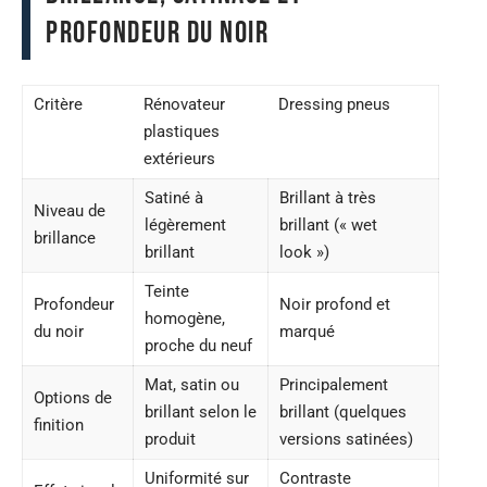
profondeur du noir
Critère
Rénovateur
Dressing pneus
plastiques
extérieurs
Satiné à
Brillant à très
Niveau de
légèrement
brillant (« wet
brillance
brillant
look »)
Teinte
Profondeur
Noir profond et
homogène,
du noir
marqué
proche du neuf
Mat, satin ou
Principalement
Options de
brillant selon le
brillant (quelques
finition
produit
versions satinées)
Uniformité sur
Contraste