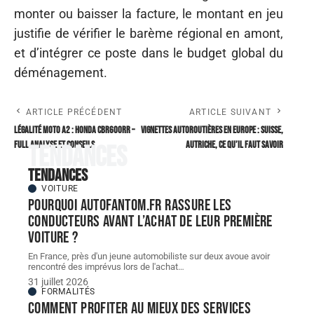
monter ou baisser la facture, le montant en jeu
justifie de vérifier le barème régional en amont,
et d’intégrer ce poste dans le budget global du
déménagement.
ARTICLE PRÉCÉDENT
ARTICLE SUIVANT
Légalité moto A2 : Honda CBR600RR –
Vignettes autoroutières en Europe : Suisse,
Full analyse et conseils
Autriche, ce qu’il faut savoir
Tendances
Tendances
VOITURE
Pourquoi autofantom.fr rassure les
conducteurs avant l’achat de leur première
voiture ?
En France, près d'un jeune automobiliste sur deux avoue avoir
rencontré des imprévus lors de l'achat
…
31 juillet 2026
FORMALITÉS
Comment profiter au mieux des services